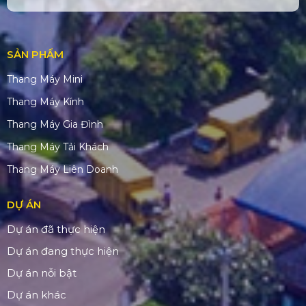
SẢN PHẨM
Thang Máy Mini
Thang Máy Kính
Thang Máy Gia Đình
Thang Máy Tải Khách
Thang Máy Liên Doanh
DỰ ÁN
Dự án đã thực hiện
Dự án đang thực hiện
Dự án nỗi bật
Dự án khác