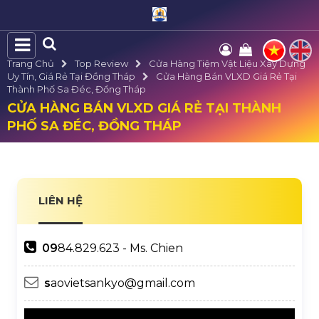
Trang Chủ
Top Review
Cửa Hàng Tiệm Vật Liệu Xây Dựng
Uy Tín, Giá Rẻ Tại Đồng Tháp
Cửa Hàng Bán VLXD Giá Rẻ Tại
Thành Phố Sa Đéc, Đồng Tháp
CỬA HÀNG BÁN VLXD GIÁ RẺ TẠI THÀNH
PHỐ SA ĐÉC, ĐỒNG THÁP
LIÊN HỆ
09
84.829.623 - Ms. Chien
s
aovietsankyo@gmail.com