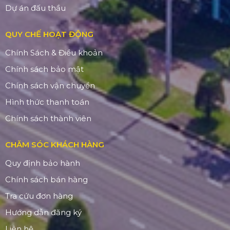
Dự án đấu thầu
QUY CHẾ HOẠT ĐỘNG
Chính Sách & Điều khoản
Chính sách bảo mật
Chính sách vận chuyển
Hình thức thanh toán
Chính sách thành viên
CHĂM SÓC KHÁCH HÀNG
Quy định bảo hành
Chính sách bán hàng
Tra cứu đơn hàng
Hướng dẫn đăng ký
Liên hệ