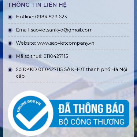
THÔNG TIN LIÊN HỆ
Hotline: 0984 829 623
Email: saovietsankyo@gmail.com
Website:
www.
saovietcompany.vn
Mã số thuế: 0110427115
Số ĐKKD 0110427115 Sở KHĐT thành phố Hà Nội
cấp.