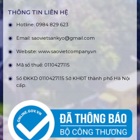
THÔNG TIN LIÊN HỆ
Hotline: 0984 829 623
Email: saovietsankyo@gmail.com
Website:
www.
saovietcompany.vn
Mã số thuế: 0110427115
Số ĐKKD 0110427115 Sở KHĐT thành phố Hà Nội
cấp.