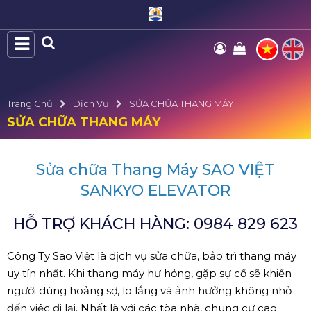
Trang Chủ
Dịch Vụ
SỬA CHỮA THANG MÁY
SỬA CHỮA THANG MÁY
Sửa chữa Thang Máy SAO VIỆT
SANKYO ELEVATOR
HỖ TRỢ KHÁCH HÀNG: 0984 829 623
Công Ty Sao Việt là dịch vụ sửa chữa, bảo trì thang máy
uy tín nhất. Khi thang máy hư hỏng, gặp sự cố sẽ khiến
người dùng hoảng sợ, lo lắng và ảnh hưởng không nhỏ
đến việc đi lại. Nhất là với các tòa nhà, chung cư cao