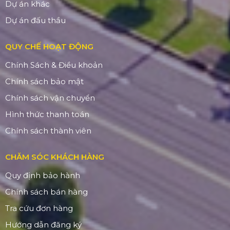
Dự án khác
Dự án đấu thầu
QUY CHẾ HOẠT ĐỘNG
Chính Sách & Điều khoản
Chính sách bảo mật
Chính sách vận chuyển
Hình thức thanh toán
Chính sách thành viên
CHĂM SÓC KHÁCH HÀNG
Quy định bảo hành
Chính sách bán hàng
Tra cứu đơn hàng
Hướng dẫn đăng ký