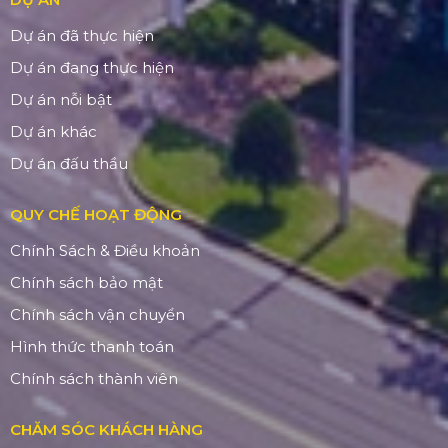
Dự án đã thực hiện
Dự án đang thực hiện
Dự án nỗi bật
Dự án khác
Dự án đấu thầu
QUY CHẾ HOẠT ĐỘNG
Chính Sách & Điều khoản
Chính sách bảo mật
Chính sách vận chuyển
Hình thức thanh toán
Chính sách thành viên
CHĂM SÓC KHÁCH HÀNG