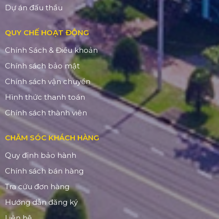
Dự án đấu thầu
QUY CHẾ HOẠT ĐỘNG
Chính Sách & Điều khoản
Chính sách bảo mật
Chính sách vận chuyển
Hình thức thanh toán
Chính sách thành viên
CHĂM SÓC KHÁCH HÀNG
Quy định bảo hành
Chính sách bán hàng
Tra cứu đơn hàng
Hướng dẫn đăng ký
Liên hệ