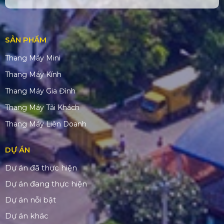
SẢN PHẨM
Thang Máy Mini
Thang Máy Kính
Thang Máy Gia Đình
Thang Máy Tải Khách
Thang Máy Liên Doanh
DỰ ÁN
Dự án đã thực hiện
Dự án đang thực hiện
Dự án nỗi bật
Dự án khác