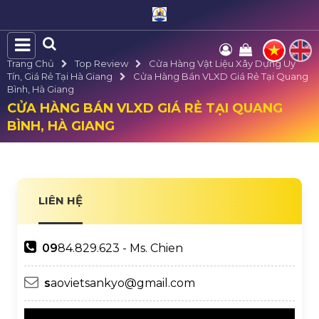
Trang Chủ
Top Review
Cửa Hàng Vật Liệu Xây Dựng Uy
Tín, Giá Rẻ Tại Hà Giang
Cửa Hàng Bán VLXD Giá Rẻ Tại Quang
Bình, Hà Giang
CỬA HÀNG BÁN VLXD GIÁ RẺ TẠI QUANG
BÌNH, HÀ GIANG
LIÊN HỆ
09
84.829.623 - Ms. Chien
s
aovietsankyo@gmail.com