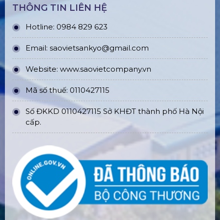
THÔNG TIN LIÊN HỆ
Hotline: 0984 829 623
Email: saovietsankyo@gmail.com
Website:
www.
saovietcompany.vn
Mã số thuế: 0110427115
Số ĐKKD 0110427115 Sở KHĐT thành phố Hà Nội
cấp.