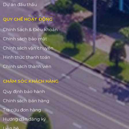
Dự án đấu thầu
QUY CHẾ HOẠT ĐỘNG
Chính Sách & Điều khoản
Chính sách bảo mật
Chính sách vận chuyển
Hình thức thanh toán
Chính sách thành viên
CHĂM SÓC KHÁCH HÀNG
Quy định bảo hành
Chính sách bán hàng
Tra cứu đơn hàng
Hướng dẫn đăng ký
Liên hệ