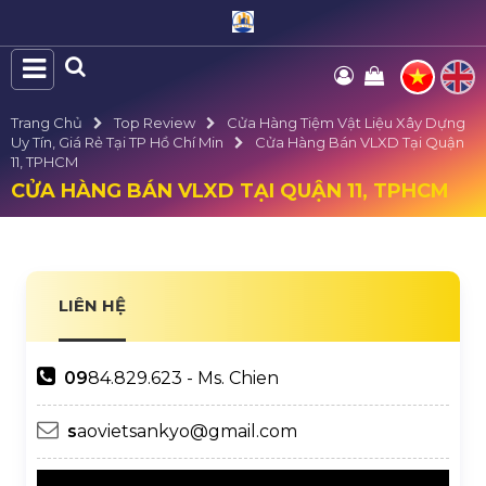
Trang Chủ
Top Review
Cửa Hàng Tiệm Vật Liệu Xây Dựng
Uy Tín, Giá Rẻ Tại TP Hồ Chí Min
Cửa Hàng Bán VLXD Tại Quận
11, TPHCM
CỬA HÀNG BÁN VLXD TẠI QUẬN 11, TPHCM
LIÊN HỆ
09
84.829.623 - Ms. Chien
s
aovietsankyo@gmail.com