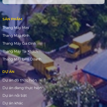
SẢN PHẨM
Thang Máy Mini
Thang Máy Kính
Thang Máy Gia Đình
Thang Máy Tải Khách
Thang Máy Liên Doanh
DỰ ÁN
Dự án đã thực hiện
Dự án đang thực hiện
Dự án nỗi bật
Dự án khác