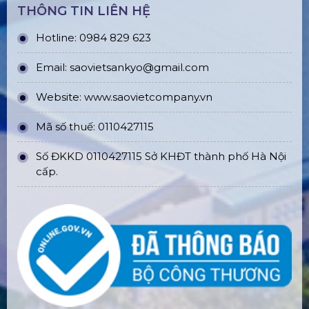
THÔNG TIN LIÊN HỆ
Hotline: 0984 829 623
Email: saovietsankyo@gmail.com
Website:
www.
saovietcompany.vn
Mã số thuế: 0110427115
Số ĐKKD 0110427115 Sở KHĐT thành phố Hà Nội
cấp.