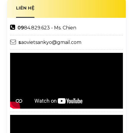
LIÊN HỆ
09
84.829.623 - Ms. Chien
s
aovietsankyo@gmail.com