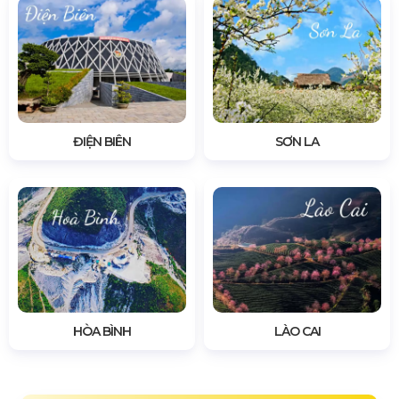
ĐIỆN BIÊN
SƠN LA
HÒA BÌNH
LÀO CAI