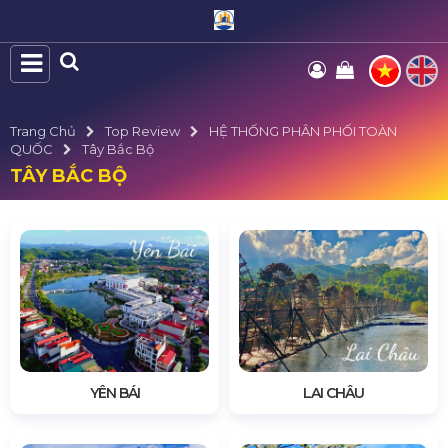
Trang Chủ
Top Review
HỆ THỐNG PHÂN PHỐI TOÀN
QUỐC
Tây Bắc Bộ
TÂY BẮC BỘ
YÊN BÁI
LAI CHÂU