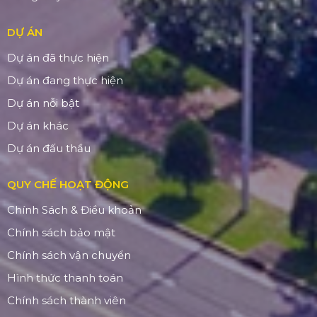
DỰ ÁN
Dự án đã thực hiện
Dự án đang thực hiện
Dự án nỗi bật
Dự án khác
Dự án đấu thầu
QUY CHẾ HOẠT ĐỘNG
Chính Sách & Điều khoản
Chính sách bảo mật
Chính sách vận chuyển
Hình thức thanh toán
Chính sách thành viên