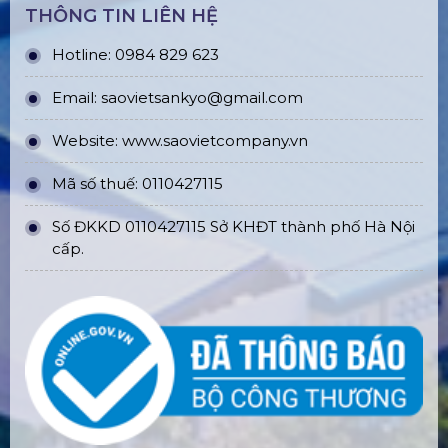
THÔNG TIN LIÊN HỆ
Hotline: 0984 829 623
Email: saovietsankyo@gmail.com
Website:
www.
saovietcompany.vn
Mã số thuế: 0110427115
Số ĐKKD 0110427115 Sở KHĐT thành phố Hà Nội
cấp.