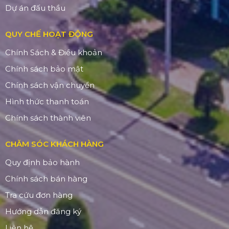
Dự án đấu thầu
QUY CHẾ HOẠT ĐỘNG
Chính Sách & Điều khoản
Chính sách bảo mật
Chính sách vận chuyển
Hình thức thanh toán
Chính sách thành viên
CHĂM SÓC KHÁCH HÀNG
Quy định bảo hành
Chính sách bán hàng
Tra cứu đơn hàng
Hướng dẫn đăng ký
Liên hệ