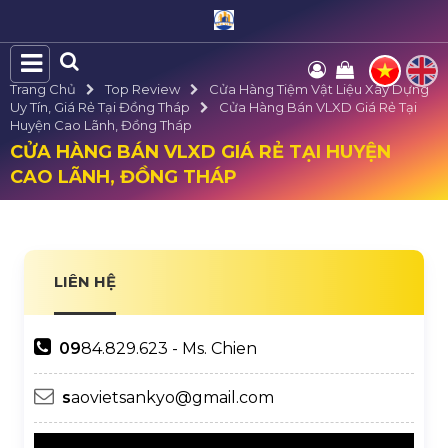
Trang Chủ
Top Review
Cửa Hàng Tiệm Vật Liệu Xây Dựng
Uy Tín, Giá Rẻ Tại Đồng Tháp
Cửa Hàng Bán VLXD Giá Rẻ Tại
Huyện Cao Lãnh, Đồng Tháp
CỬA HÀNG BÁN VLXD GIÁ RẺ TẠI HUYỆN
CAO LÃNH, ĐỒNG THÁP
LIÊN HỆ
09
84.829.623 - Ms. Chien
s
aovietsankyo@gmail.com