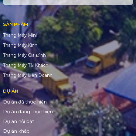
SẢN PHẨM
Thang Máy Mini
Thang Máy Kính
Thang Máy Gia Đình
Thang Máy Tải Khách
Thang Máy Liên Doanh
DỰ ÁN
Dự án đã thực hiện
Dự án đang thực hiện
Dự án nỗi bật
Dự án khác