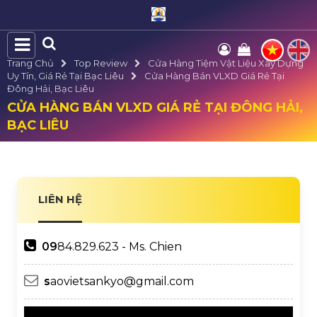
Trang Chủ
Top Review
Cửa Hàng Tiệm Vật Liệu Xây Dựng
Uy Tín, Giá Rẻ Tại Bạc Liêu
Cửa Hàng Bán VLXD Giá Rẻ Tại
Đông Hải, Bạc Liêu
CỬA HÀNG BÁN VLXD GIÁ RẺ TẠI ĐÔNG HẢI,
BẠC LIÊU
LIÊN HỆ
09
84.829.623 - Ms. Chien
s
aovietsankyo@gmail.com