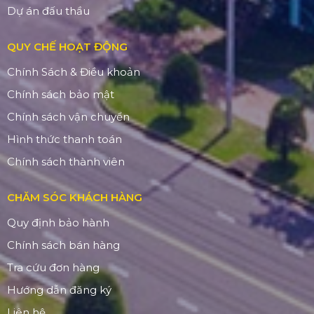
Dự án đấu thầu
QUY CHẾ HOẠT ĐỘNG
Chính Sách & Điều khoản
Chính sách bảo mật
Chính sách vận chuyển
Hình thức thanh toán
Chính sách thành viên
CHĂM SÓC KHÁCH HÀNG
Quy định bảo hành
Chính sách bán hàng
Tra cứu đơn hàng
Hướng dẫn đăng ký
Liên hệ