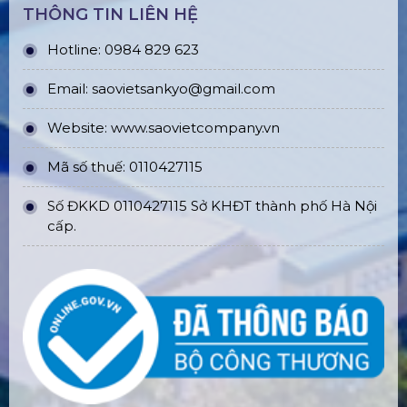
THÔNG TIN LIÊN HỆ
Hotline: 0984 829 623
Email: saovietsankyo@gmail.com
Website:
www.
saovietcompany.vn
Mã số thuế: 0110427115
Số ĐKKD 0110427115 Sở KHĐT thành phố Hà Nội
cấp.