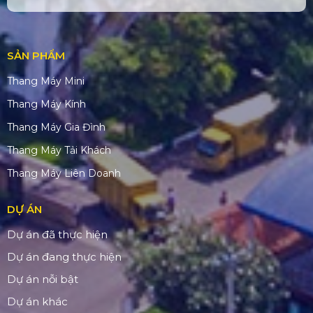
SẢN PHẨM
Thang Máy Mini
Thang Máy Kính
Thang Máy Gia Đình
Thang Máy Tải Khách
Thang Máy Liên Doanh
DỰ ÁN
Dự án đã thực hiện
Dự án đang thực hiện
Dự án nỗi bật
Dự án khác