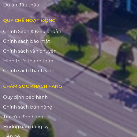
Dự án đấu thầu
QUY CHẾ HOẠT ĐỘNG
Chính Sách & Điều khoản
Chính sách bảo mật
Chính sách vận chuyển
Hình thức thanh toán
Chính sách thành viên
CHĂM SÓC KHÁCH HÀNG
Quy định bảo hành
Chính sách bán hàng
Tra cứu đơn hàng
Hướng dẫn đăng ký
Liên hệ