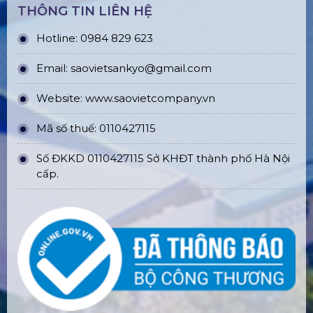
THÔNG TIN LIÊN HỆ
Hotline: 0984 829 623
Email: saovietsankyo@gmail.com
Website:
www.
saovietcompany.vn
Mã số thuế: 0110427115
Số ĐKKD 0110427115 Sở KHĐT thành phố Hà Nội
cấp.