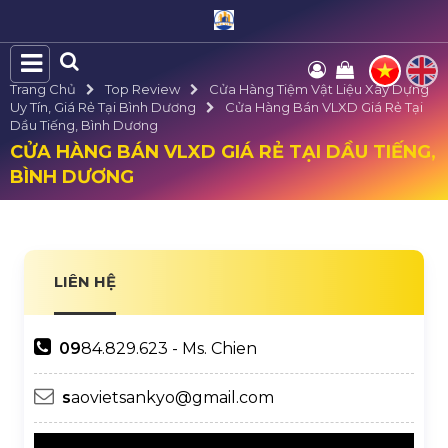
Trang Chủ
Top Review
Cửa Hàng Tiệm Vật Liệu Xây Dựng
Uy Tín, Giá Rẻ Tại Bình Dương
Cửa Hàng Bán VLXD Giá Rẻ Tại
Dầu Tiếng, Bình Dương
CỬA HÀNG BÁN VLXD GIÁ RẺ TẠI DẦU TIẾNG,
BÌNH DƯƠNG
LIÊN HỆ
09
84.829.623 - Ms. Chien
s
aovietsankyo@gmail.com