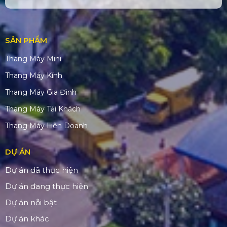
SẢN PHẨM
Thang Máy Mini
Thang Máy Kính
Thang Máy Gia Đình
Thang Máy Tải Khách
Thang Máy Liên Doanh
DỰ ÁN
Dự án đã thực hiện
Dự án đang thực hiện
Dự án nỗi bật
Dự án khác