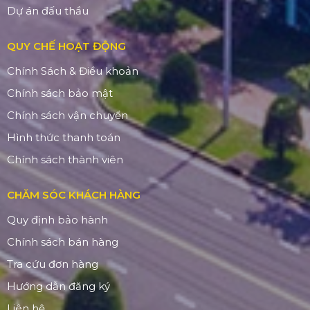
Dự án đấu thầu
QUY CHẾ HOẠT ĐỘNG
Chính Sách & Điều khoản
Chính sách bảo mật
Chính sách vận chuyển
Hình thức thanh toán
Chính sách thành viên
CHĂM SÓC KHÁCH HÀNG
Quy định bảo hành
Chính sách bán hàng
Tra cứu đơn hàng
Hướng dẫn đăng ký
Liên hệ