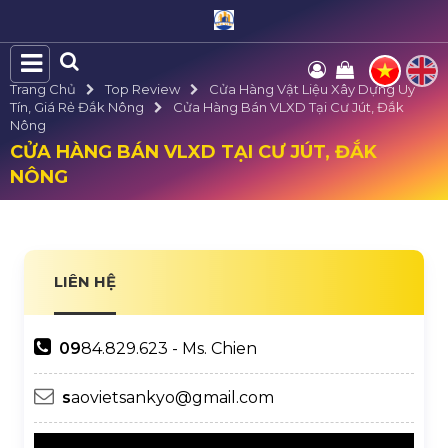
Trang Chủ
Top Review
Cửa Hàng Vật Liệu Xây Dựng Uy
Tín, Giá Rẻ Đắk Nông
Cửa Hàng Bán VLXD Tại Cư Jút, Đắk
Nông
CỬA HÀNG BÁN VLXD TẠI CƯ JÚT, ĐẮK
NÔNG
LIÊN HỆ
09
84.829.623 - Ms. Chien
s
aovietsankyo@gmail.com