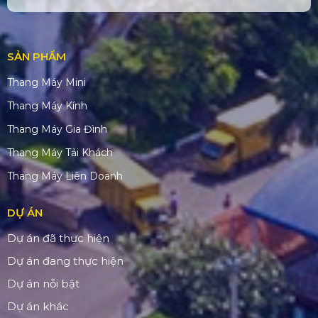
SẢN PHẨM
Thang Máy Mini
Thang Máy Kính
Thang Máy Gia Đình
Thang Máy Tải Khách
Thang Máy Liên Doanh
DỰ ÁN
Dự án đã thực hiện
Dự án đang thực hiện
Dự án nỗi bật
Dự án khác