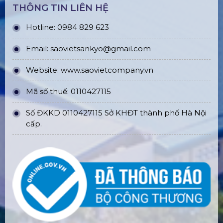
THÔNG TIN LIÊN HỆ
Hotline: 0984 829 623
Email: saovietsankyo@gmail.com
Website:
www.
saovietcompany.vn
Mã số thuế: 0110427115
Số ĐKKD 0110427115 Sở KHĐT thành phố Hà Nội
cấp.