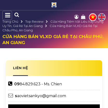
Trang Chủ
Top Review
Cửa Hàng Tiệm Vật Liệu Xây Dựng
Uy Tín, Giá Rẻ Tại An Giang
Cửa Hàng Bán VLXD Giá Rẻ Tại
Châu Phú, An Giang
CỬA HÀNG BÁN VLXD GIÁ RẺ TẠI CHÂU PHÚ,
AN GIANG
LIÊN HỆ
09
84.829.623 - Ms. Chien
s
aovietsankyo@gmail.com