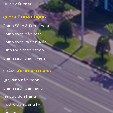
Dự án đấu thầu
QUY CHẾ HOẠT ĐỘNG
Chính Sách & Điều khoản
Chính sách bảo mật
Chính sách vận chuyển
Hình thức thanh toán
Chính sách thành viên
CHĂM SÓC KHÁCH HÀNG
Quy định bảo hành
Chính sách bán hàng
Tra cứu đơn hàng
Hướng dẫn đăng ký
Liên hệ