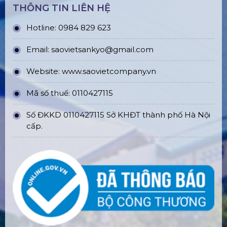
THÔNG TIN LIÊN HỆ
Hotline: 0984 829 623
Email: saovietsankyo@gmail.com
Website:
www.
saovietcompany.vn
Mã số thuế: 0110427115
Số ĐKKD 0110427115 Sở KHĐT thành phố Hà Nội
cấp.