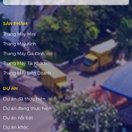
SẢN PHẨM
Thang Máy Mini
Thang Máy Kính
Thang Máy Gia Đình
Thang Máy Tải Khách
Thang Máy Liên Doanh
DỰ ÁN
Dự án đã thực hiện
Dự án đang thực hiện
Dự án nỗi bật
Dự án khác