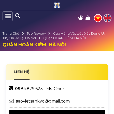
Trang Chủ
Top Review
Cửa Hàng Vật Liệu Xây Dựng Uy
Tín, Giá Rẻ Tại Hà Nội
Quận HOÀN KIẾM, HÀ NỘI
QUẬN HOÀN KIẾM, HÀ NỘI
LIÊN HỆ
09
84.829.623 - Ms. Chien
s
aovietsankyo@gmail.com