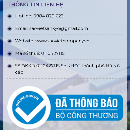
THÔNG TIN LIÊN HỆ
Hotline: 0984 829 623
Email: saovietsankyo@gmail.com
Website:
www.
saovietcompany.vn
Mã số thuế: 0110427115
Số ĐKKD 0110427115 Sở KHĐT thành phố Hà Nội
cấp.