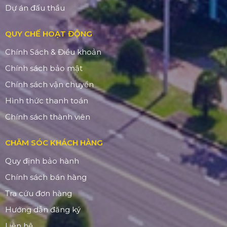
Dự án đấu thầu
QUY CHẾ HOẠT ĐỘNG
Chính Sách & Điều khoản
Chính sách bảo mật
Chính sách vận chuyển
Hình thức thanh toán
Chính sách thành viên
CHĂM SÓC KHÁCH HÀNG
Quy định bảo hành
Chính sách bán hàng
Tra cứu đơn hàng
Hướng dẫn đăng ký
Liên hệ