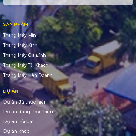
SẢN PHẨM
Thang Máy Mini
Thang Máy Kính
Thang Máy Gia Đình
Thang Máy Tải Khách
Thang Máy Liên Doanh
DỰ ÁN
Dự án đã thực hiện
Dự án đang thực hiện
Dự án nỗi bật
Dự án khác