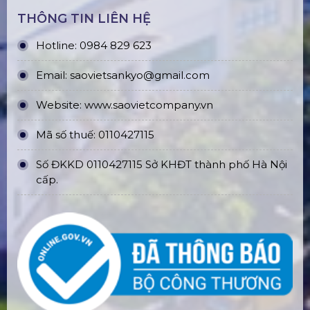
THÔNG TIN LIÊN HỆ
Hotline: 0984 829 623
Email: saovietsankyo@gmail.com
Website:
www.
saovietcompany.vn
Mã số thuế: 0110427115
Số ĐKKD 0110427115 Sở KHĐT thành phố Hà Nội
cấp.