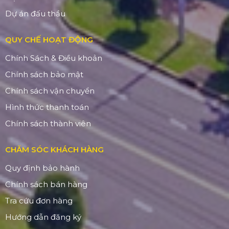
Dự án đấu thầu
QUY CHẾ HOẠT ĐỘNG
Chính Sách & Điều khoản
Chính sách bảo mật
Chính sách vận chuyển
Hình thức thanh toán
Chính sách thành viên
CHĂM SÓC KHÁCH HÀNG
Quy định bảo hành
Chính sách bán hàng
Tra cứu đơn hàng
Hướng dẫn đăng ký