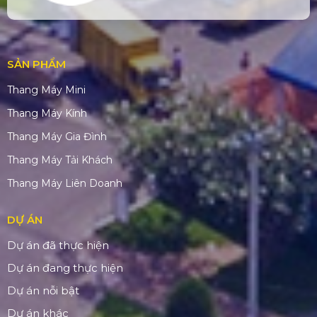
SẢN PHẨM
Thang Máy Mini
Thang Máy Kính
Thang Máy Gia Đình
Thang Máy Tải Khách
Thang Máy Liên Doanh
DỰ ÁN
Dự án đã thực hiện
Dự án đang thực hiện
Dự án nỗi bật
Dự án khác