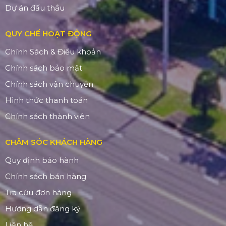
Dự án đấu thầu
QUY CHẾ HOẠT ĐỘNG
Chính Sách & Điều khoản
Chính sách bảo mật
Chính sách vận chuyển
Hình thức thanh toán
Chính sách thành viên
CHĂM SÓC KHÁCH HÀNG
Quy định bảo hành
Chính sách bán hàng
Tra cứu đơn hàng
Hướng dẫn đăng ký
Liên hệ