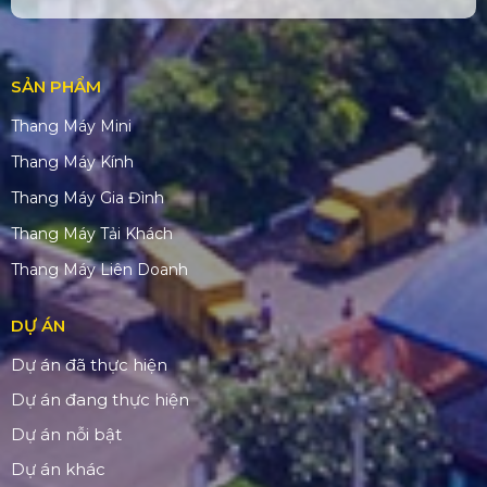
SẢN PHẨM
Thang Máy Mini
Thang Máy Kính
Thang Máy Gia Đình
Thang Máy Tải Khách
Thang Máy Liên Doanh
DỰ ÁN
Dự án đã thực hiện
Dự án đang thực hiện
Dự án nỗi bật
Dự án khác