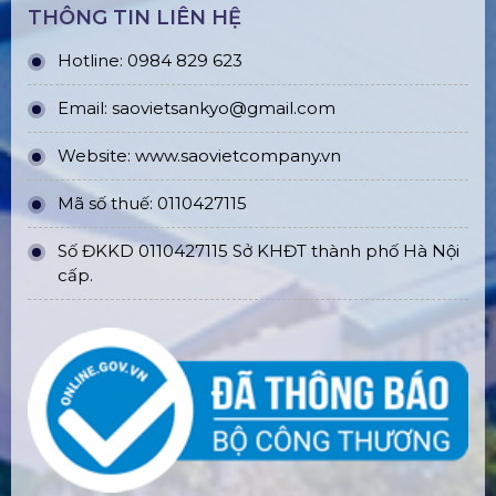
THÔNG TIN LIÊN HỆ
Hotline: 0984 829 623
Email: saovietsankyo@gmail.com
Website:
www.
saovietcompany.vn
Mã số thuế: 0110427115
Số ĐKKD 0110427115 Sở KHĐT thành phố Hà Nội
cấp.