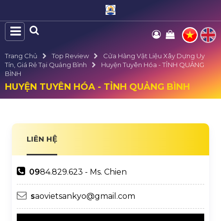
Trang Chủ
Top Review
Cửa Hàng Vật Liệu Xây Dựng Uy
Tín, Giá Rẻ Tại Quảng Bình
Huyện Tuyên Hóa - TỈNH QUẢNG
BÌNH
HUYỆN TUYÊN HÓA - TỈNH QUẢNG BÌNH
LIÊN HỆ
09
84.829.623 - Ms. Chien
s
aovietsankyo@gmail.com