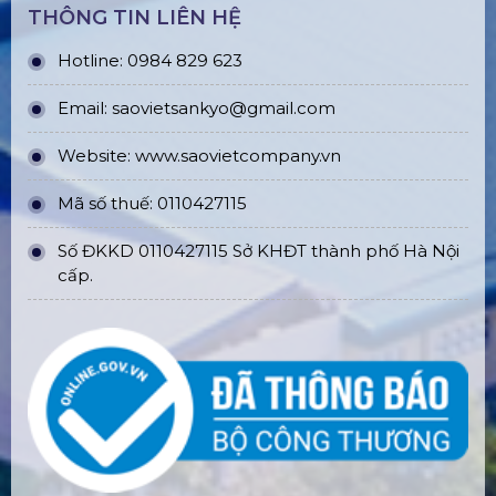
THÔNG TIN LIÊN HỆ
Hotline: 0984 829 623
Email: saovietsankyo@gmail.com
Website:
www.
saovietcompany.vn
Mã số thuế: 0110427115
Số ĐKKD 0110427115 Sở KHĐT thành phố Hà Nội
cấp.