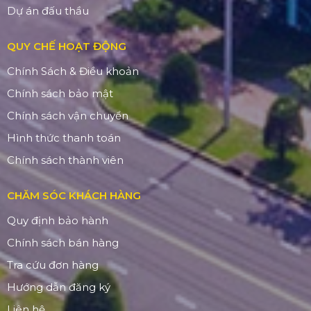
Dự án đấu thầu
QUY CHẾ HOẠT ĐỘNG
Chính Sách & Điều khoản
Chính sách bảo mật
Chính sách vận chuyển
Hình thức thanh toán
Chính sách thành viên
CHĂM SÓC KHÁCH HÀNG
Quy định bảo hành
Chính sách bán hàng
Tra cứu đơn hàng
Hướng dẫn đăng ký
Liên hệ