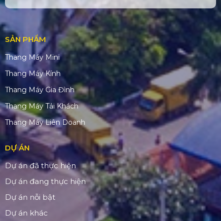
SẢN PHẨM
Thang Máy Mini
Thang Máy Kính
Thang Máy Gia Đình
Thang Máy Tải Khách
Thang Máy Liên Doanh
DỰ ÁN
Dự án đã thực hiện
Dự án đang thực hiện
Dự án nỗi bật
Dự án khác