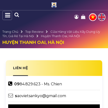
Trang Chủ
Top Review
Cửa Hàng Vật Liệu Xây Dựng Uy
Tín, Giá Rẻ Tại Hà Nội
Huyện Thanh Oai, HÀ NỘI
HUYỆN THANH OAI, HÀ NỘI
LIÊN HỆ
09
84.829.623 - Ms. Chien
s
aovietsankyo@gmail.com