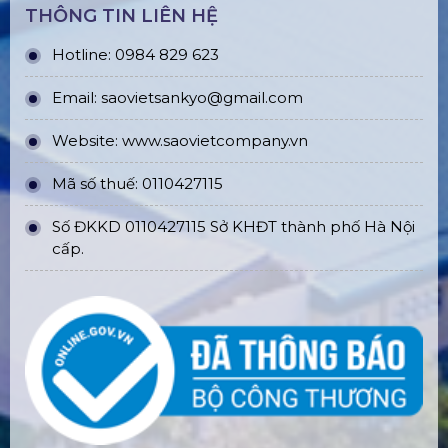
THÔNG TIN LIÊN HỆ
Hotline: 0984 829 623
Email: saovietsankyo@gmail.com
Website:
www.
saovietcompany.vn
Mã số thuế: 0110427115
Số ĐKKD 0110427115 Sở KHĐT thành phố Hà Nội
cấp.