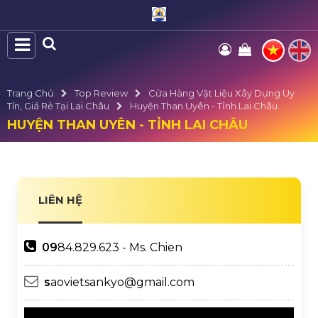
Trang Chủ
Top Review
Cửa Hàng Vật Liệu Xây Dựng Uy
Tín, Giá Rẻ Tại Lai Châu
Huyện Than Uyên - Tỉnh Lai Châu
HUYỆN THAN UYÊN - TỈNH LAI CHÂU
LIÊN HỆ
09
84.829.623 - Ms. Chien
s
aovietsankyo@gmail.com