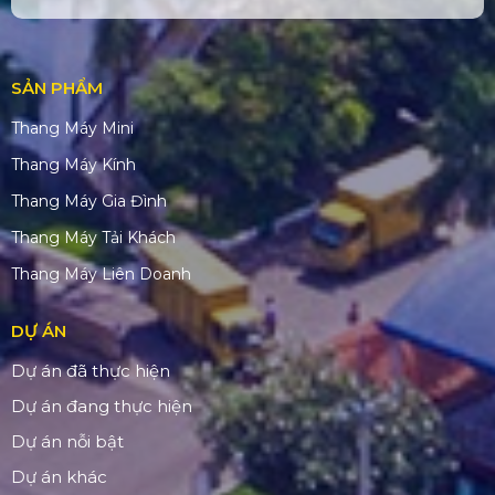
SẢN PHẨM
Thang Máy Mini
Thang Máy Kính
Thang Máy Gia Đình
Thang Máy Tải Khách
Thang Máy Liên Doanh
DỰ ÁN
Dự án đã thực hiện
Dự án đang thực hiện
Dự án nỗi bật
Dự án khác