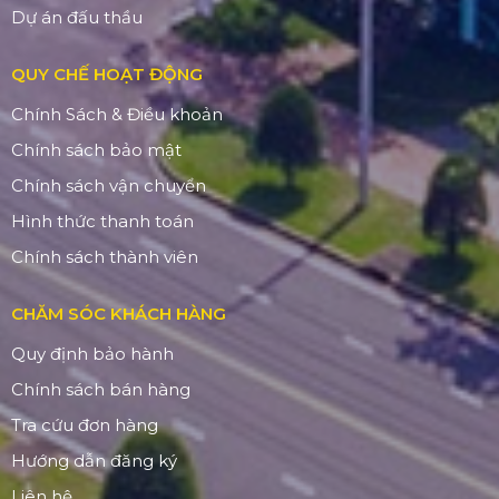
Dự án đấu thầu
QUY CHẾ HOẠT ĐỘNG
Chính Sách & Điều khoản
Chính sách bảo mật
Chính sách vận chuyển
Hình thức thanh toán
Chính sách thành viên
CHĂM SÓC KHÁCH HÀNG
Quy định bảo hành
Chính sách bán hàng
Tra cứu đơn hàng
Hướng dẫn đăng ký
Liên hệ