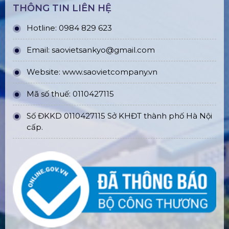
THÔNG TIN LIÊN HỆ
Hotline: 0984 829 623
Email: saovietsankyo@gmail.com
Website:
www.
saovietcompany.vn
Mã số thuế: 0110427115
Số ĐKKD 0110427115 Sở KHĐT thành phố Hà Nội
cấp.