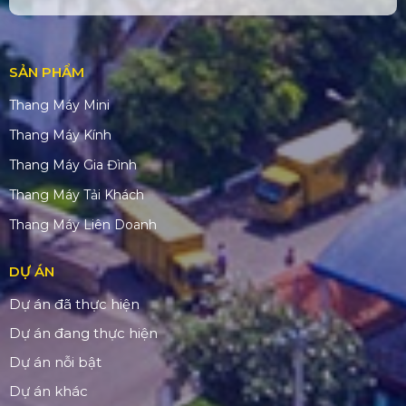
SẢN PHẨM
Thang Máy Mini
Thang Máy Kính
Thang Máy Gia Đình
Thang Máy Tải Khách
Thang Máy Liên Doanh
DỰ ÁN
Dự án đã thực hiện
Dự án đang thực hiện
Dự án nỗi bật
Dự án khác