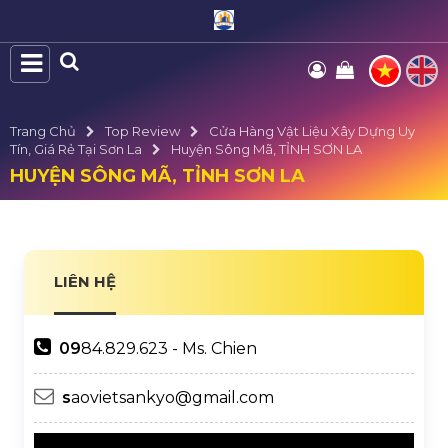
Trang Chủ
Top Review
Cửa Hàng Vật Liệu Xây Dựng Uy
Tín, Giá Rẻ Tại Sơn La
Huyện Sông Mã, TỈNH SƠN LA
HUYỆN SÔNG MÃ, TỈNH SƠN LA
LIÊN HỆ
09
84.829.623 - Ms. Chien
s
aovietsankyo@gmail.com