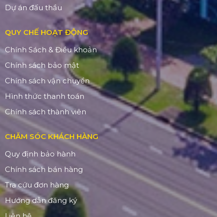
Dự án đấu thầu
QUY CHẾ HOẠT ĐỘNG
Chính Sách & Điều khoản
Chính sách bảo mật
Chính sách vận chuyển
Hình thức thanh toán
Chính sách thành viên
CHĂM SÓC KHÁCH HÀNG
Quy định bảo hành
Chính sách bán hàng
Tra cứu đơn hàng
Hướng dẫn đăng ký
Liên hệ