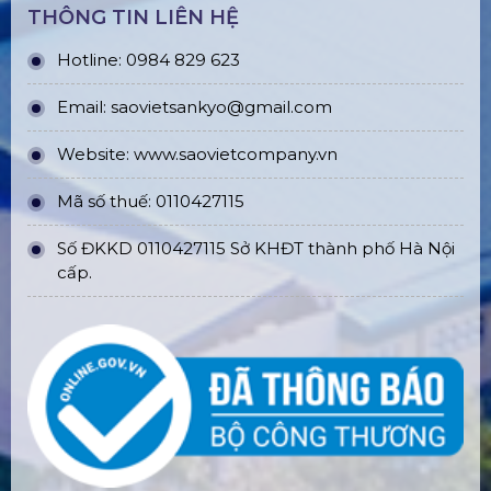
THÔNG TIN LIÊN HỆ
Hotline: 0984 829 623
Email: saovietsankyo@gmail.com
Website:
www.
saovietcompany.vn
Mã số thuế: 0110427115
Số ĐKKD 0110427115 Sở KHĐT thành phố Hà Nội
cấp.