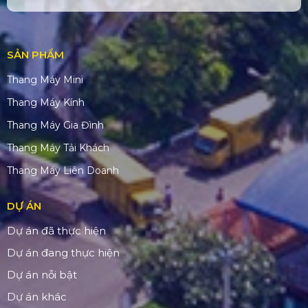
SẢN PHẨM
Thang Máy Mini
Thang Máy Kính
Thang Máy Gia Đình
Thang Máy Tải Khách
Thang Máy Liên Doanh
DỰ ÁN
Dự án đã thực hiện
Dự án đang thực hiện
Dự án nỗi bật
Dự án khác