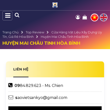
Trang Chủ
Top Review
Cửa Hàng Vật Liệu Xây Dựng Uy
Tín, Giá Rẻ Hòa Bình
Huyện Mai Châu Tinh Hòa Bình
HUYỆN MAI CHÂU TINH HÒA BÌNH
LIÊN HỆ
09
84.829.623 - Ms. Chien
s
aovietsankyo@gmail.com