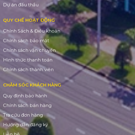
Dự án đấu thầu
QUY CHẾ HOẠT ĐỘNG
Chính Sách & Điều khoản
Chính sách bảo mật
Chính sách vận chuyển
Hình thức thanh toán
Chính sách thành viên
CHĂM SÓC KHÁCH HÀNG
Quy định bảo hành
Chính sách bán hàng
Tra cứu đơn hàng
Hướng dẫn đăng ký
Liên hệ