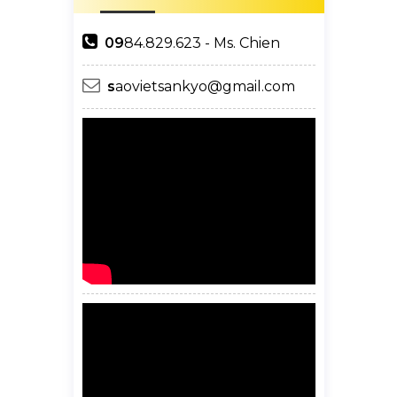
09
84.829.623 - Ms. Chien
s
aovietsankyo@gmail.com