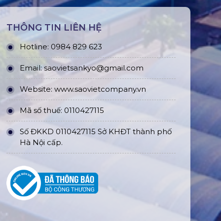
THÔNG TIN LIÊN HỆ
Hotline: 0984 829 623
Email: saovietsankyo@gmail.com
Website:
www.
saovietcompany.vn
Mã số thuế: 0110427115
Số ĐKKD 0110427115 Sở KHĐT thành phố
Hà Nội cấp.