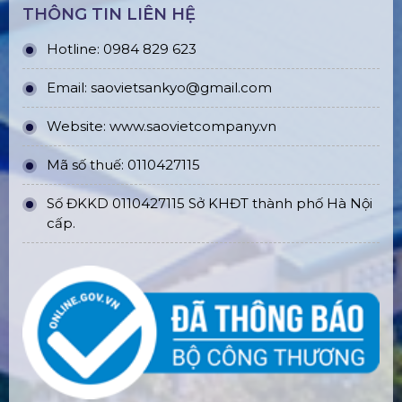
THÔNG TIN LIÊN HỆ
Hotline: 0984 829 623
Email: saovietsankyo@gmail.com
Website:
www.
saovietcompany.vn
Mã số thuế: 0110427115
Số ĐKKD 0110427115 Sở KHĐT thành phố Hà Nội
cấp.