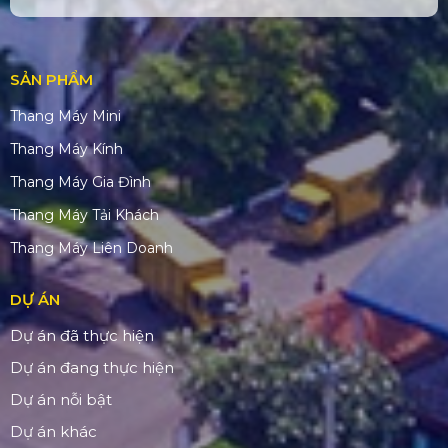
SẢN PHẨM
Thang Máy Mini
Thang Máy Kính
Thang Máy Gia Đình
Thang Máy Tải Khách
Thang Máy Liên Doanh
DỰ ÁN
Dự án đã thực hiện
Dự án đang thực hiện
Dự án nỗi bật
Dự án khác