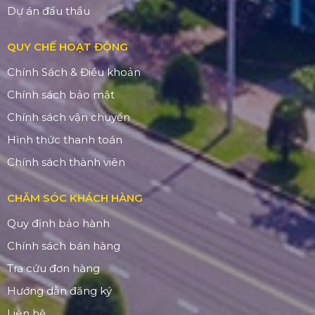
Dự án đấu thầu
QUY CHẾ HOẠT ĐỘNG
Chính Sách & Điều khoản
Chính sách bảo mật
Chính sách vận chuyển
Hình thức thanh toán
Chính sách thành viên
CHĂM SÓC KHÁCH HÀNG
Quy định bảo hành
Chính sách bán hàng
Tra cứu đơn hàng
Hướng dẫn đăng ký
Liên hệ