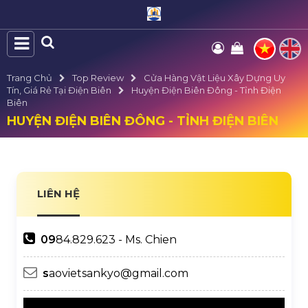
Trang Chủ
Top Review
Cửa Hàng Vật Liệu Xây Dựng Uy
Tín, Giá Rẻ Tại Điện Biên
Huyện Điện Biên Đông - Tỉnh Điện
Biên
HUYỆN ĐIỆN BIÊN ĐÔNG - TỈNH ĐIỆN BIÊN
LIÊN HỆ
09
84.829.623 - Ms. Chien
s
aovietsankyo@gmail.com