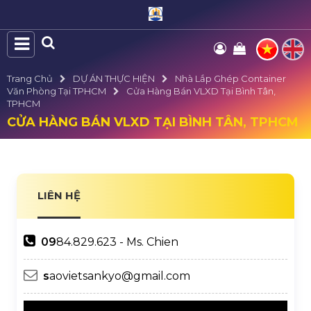
Trang Chủ
DỰ ÁN THỰC HIỆN
Nhà Lắp Ghép Container
Văn Phòng Tại TPHCM
Cửa Hàng Bán VLXD Tại Bình Tân,
TPHCM
CỬA HÀNG BÁN VLXD TẠI BÌNH TÂN, TPHCM
LIÊN HỆ
09
84.829.623 - Ms. Chien
s
aovietsankyo@gmail.com