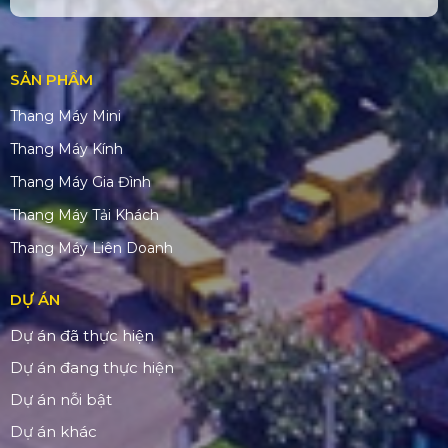
SẢN PHẨM
Thang Máy Mini
Thang Máy Kính
Thang Máy Gia Đình
Thang Máy Tải Khách
Thang Máy Liên Doanh
DỰ ÁN
Dự án đã thực hiện
Dự án đang thực hiện
Dự án nỗi bật
Dự án khác