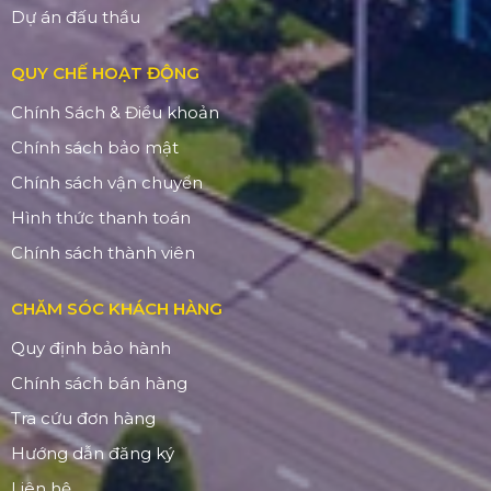
Dự án đấu thầu
QUY CHẾ HOẠT ĐỘNG
Chính Sách & Điều khoản
Chính sách bảo mật
Chính sách vận chuyển
Hình thức thanh toán
Chính sách thành viên
CHĂM SÓC KHÁCH HÀNG
Quy định bảo hành
Chính sách bán hàng
Tra cứu đơn hàng
Hướng dẫn đăng ký
Liên hệ