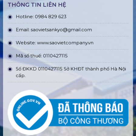
THÔNG TIN LIÊN HỆ
Hotline: 0984 829 623
Email: saovietsankyo@gmail.com
Website:
www.
saovietcompany.vn
Mã số thuế: 0110427115
Số ĐKKD 0110427115 Sở KHĐT thành phố Hà Nội
cấp.