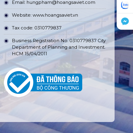
Email:
hungpham@hoangsaviet.com
Website:
www.hoangsaviet.vn
Tax code: 0310779837
Business Registration No. 0310779837 City
Department of Planning and Investment.
HCM 15/04/2011